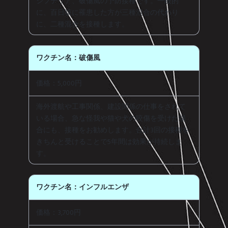
ジフテリア、破傷風の予防接種です。一般的
に、百日咳に罹患した方が三種混合の代わり
に、二種混合を接種します。
ワクチン名：破傷風
価格：5,000円
海外渡航や工事関係、建設関係の仕事をされて
いる場合、急な怪我や猫や犬の咬傷を受けた場
合にも、接種をお勧めします。合計3回の接種を
きちんと受けることで5年間は効果が持続しま
す。
ワクチン名：インフルエンザ
価格：3,700円