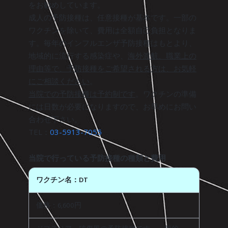
をお勧めしています。
成人の予防接種は、任意接種が基本です。一部の
ワクチンを除いて、費用は全額自己負担となりま
す。毎年のインフルエンザ予防接種はもとより、
地域的に流行する感染症や、
海外渡航、職業上の
理由等で、予防接種をご希望される方は、お気軽
にご相談ください
。
当院での予防接種は予約制です
。ワクチンの準備
には日数が必要になりますので、お早めにお問い
合わせ下さい。
TEL：
03-5913-7055
当院で行っている予防接種の種類と費用
ワクチン名：DT
価格：6,600円