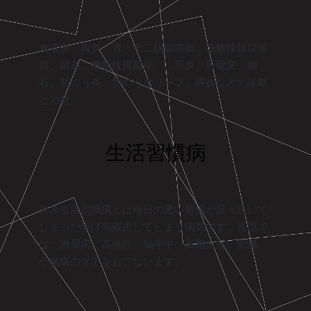
食道炎、胃炎、胃・十二指腸潰瘍、過敏性腸症候
群、腸炎、機能性胃腸症、 肝炎、肝硬変、胆
石、胆のう炎、胆のうポリープ、膵炎などの診断
と治療
生活習慣病
外来生活習慣病とは毎日の悪い習慣が延々続いて
しまった挙げ句罹患してしまう病気です。当院で
は、糖尿病、高血圧、脳卒中、高脂血症、肥満、
心臓病のケアをおこないます。