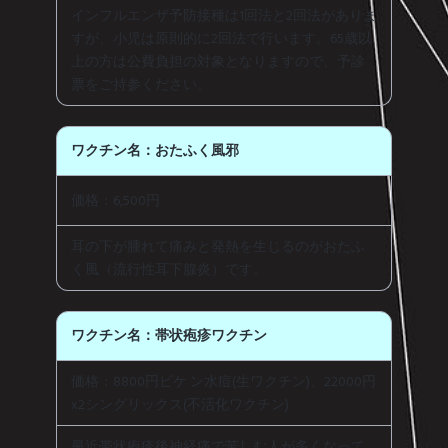
インフルエンザ予防接種は1回法と2回法がありま
すが、小児は原則的に2回法で行います。65歳以
上の方は公費負担の対象となりますので、予診
票をご持参ください。
ワクチン名：おたふく風邪
価格：6,500円
耳の下が腫れて痛みと発熱を生じるのがおたふ
く風（流行性耳下腺炎）です。
ワクチン名：帯状疱疹ワクチン
価格：8800円ビケ ン水痘(生ワクチン)、22000円
x2シングリックス(不活化ワクチン)
最近帯状疱疹後神経痛で苦しむ人が多くなって